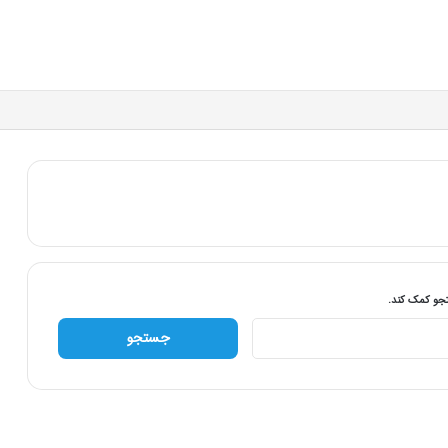
تجو کمک کند.
ج
س
ت
ج
و
ب