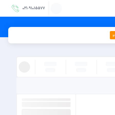
021‑91015577
و