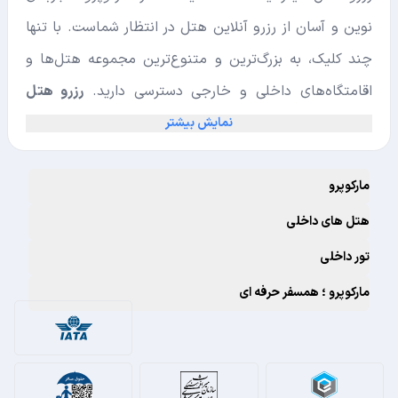
نوین و آسان از رزرو آنلاین هتل در انتظار شماست. با تنها
چند کلیک، به بزرگ‌ترین و متنوع‌ترین مجموعه هتل‌ها و
اقامتگاه‌های داخلی و خارجی دسترسی دارید.
رزرو هتل
ارزان با تخفیف ویژه
در مارکوپرو، فرصتی استثنایی برای
نمایش بیشتر
همه مسافران است که می‌خواهند اقامتی مطمئن،
مارکوپرو
اقتصادی و بدون نگرانی داشته باشند.
تضمین پایین‌ترین قیمت، امکان
کنسلی رزرو هتل بدون
هتل های داخلی
پرداخت کارمزد
، و پشتیبانی ۲۴ ساعته در تمام روزهای
تور داخلی
هفته، مارکوپرو را به بهترین انتخاب برای رزرو هتل، هتل
مارکوپرو ؛ همسفر حرفه ای
آپارتمان، اقامتگاه بومگردی، بوتیک هتل، مهمانسرا و متل
تبدیل کرده است.
برای رزرو اینترنتی هتل دلخواهتان همین حالا جستجو را