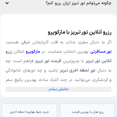
چگونه می‌توانم تور تبریز ارزان رزرو کنم؟
رزرو آنلاین تور تبریز با مارکوپرو
اگر به دنبال سفری جذاب به قلب آذربایجان شرقی هستید،
تور مسافرتی
بهترین انتخاب شماست. در
مارکوپرو
امکان
رزرو
آنلاین تور تبریز
با به‌روزترین
قیمت تور تبریز
فراهم است؛ چه
به دنبال
تور لحظه آخری تبریز
باشید و چه تورهای خانوادگی
و گردشگری، می‌توانید در چند کلیک ساده، بهترین پکیج سفر
را رزرو کرده و مطمئن باشید که با ما سفری راحت، اقتصادی
نمایش بیشتر
و لذت‌بخش تجربه خواهید کرد.
لیست تورهای تبریز با قیمت روز
رزرو هتل با بهترین قیمت
خرید بلیط هواپیما لحظه آخری