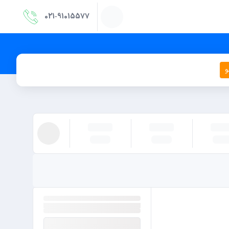
021‑91015577
و