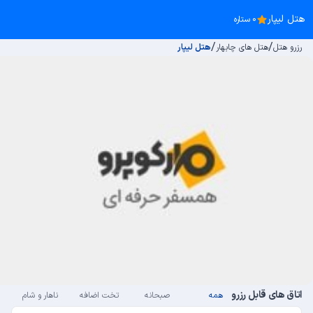
هتل لیپار
0 ستاره
/
/
رزرو هتل
هتل های چابهار
هتل لیپار
اتاق های قابل رزرو
همه
صبحانه
تخت اضافه
ناهار و شام