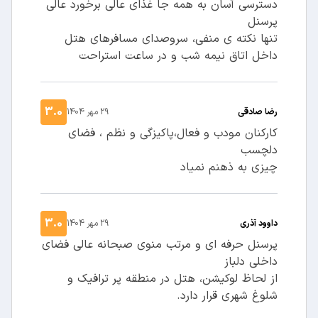
دسترسی آسان به همه جا غذای عالی برخورد عالی
پرسنل
تنها نکته ی منفی، سروصدای مسافرهای هتل
داخل اتاق نیمه شب و در ساعت استراحت
3.0
رضا صادقی
29 مهر 1404
کارکنان مودب و فعال،پاکیزگی و نظم ، فضای
دلچسب
چیزی به ذهنم نمیاد
3.0
داوود آذری
29 مهر 1404
پرسنل حرفه ای و مرتب منوی صبحانه عالی فضای
داخلی دلباز
از لحاظ لوکیشن، هتل در منطقه پر ترافیک و
شلوغ شهری قرار دارد.