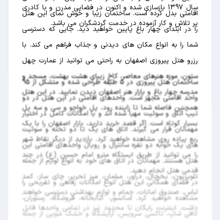
سال 1397 بازسازی شده و اکنون در فضایی مدرن و با کادری
اقامتی بدل کرده است. ساختمان زیبا و خوش نمای این هتل
پر تلاش و کار آزموده در خدمت گردشگران می باشد.
را در ابتدای چهار باغ پایین خواهید دید. جایی که دسترسی
شما را به انواع مکان های دیدنی و جذاب فراهم می کند. با
رزرو هتل پیروزی اصفهان به راحتی می توانید از عمارت چهل
ستون، موزه هنرهای معاصر، کاخ زیبای هشت بهشت، مسجد و
ساختمان هتل پیروزی در 5 طبقه طراحی شده و متشکل از 95
مدرسه چهار باغ و بازار هنر اصفهان دیدن نمایید. در این هتل
واحد اقامتی مجهز است. واحدهای اقامتی در این هتل در دو
همچنین فاصله شما تا زاینده رود، پل خواجو و سی و سه پل
تیپ اتاق و سوئیت مهیا شده اند و با امکانات کامل در اختیار
بسیار کوتاه است. اگر قصد خرید دارید، بازار اصفهان را با یک
مهمانان قرار می گیرند. اتاق های یک تا دو تخته و سوئیت
ربع پیاده روی مشاهده خواهید کرد. بازدید از دیگر نقاط شهر
های یک خوابه دو نفره سانترال و رویال واحدهای اقامتی این
را می توانید از طریق ایستگاه مترو امام حسین (ع) در چند
هتل هستند. مهمانان در اتاق های خود به انواع لوازم از جمله
قدمی هتل انجام دهید.
تلویزیون، یخچال، دراور، مبلمان، میز تحریر، چای ساز، کمد
در فضای همگانی این هتل انواع امکانات رفاهی و تفریحی را
لباس، صندوق امانات، حمام و لوازم بهداشتی دسترسی خواهند
مشاهده خواهید کرد. آسانسور، کتابخانه، فروشگاه، رستوران،
داشت. اینترنت رایگان نا محدود نیز در تمامی واحدها قابل
کافی شاپ، تاکسی سرویس، آرایشگاه و خشک شویی از جمله