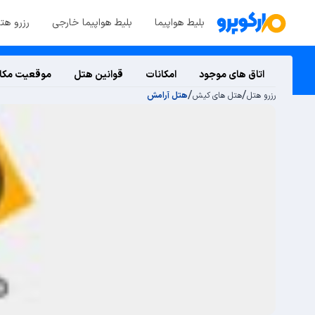
بلیط هواپیما
بلیط هواپیما خارجی
رزرو هت
اتاق های موجود
امکانات
قوانین هتل
موقعیت مکا
/
/
رزرو هتل
هتل های کیش
هتل آرامش