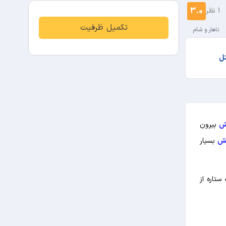
3.0
1 نظر
تکمیل ظرفیت
ناهار و شام
تل
بیرون
یش
بسیار
سه ستاره از