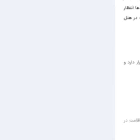
ا انتظار
 در هتل
ر دارد و
قامت در