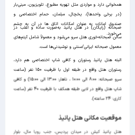
همخوانی دارد و مواردی مثل تهویه مطبوع، تلویزیون، مینی‌بار
(در برخی واحدها)، یخچال، مبلمان، حمام اختصاصی و
صندوق امانات به عنوان امکانات اتاق ها در آن به چشم
صبحانه (رایگان) در هتل پانیذ به‌صورت ساده و اغلب در
می‌خورد.
سالن صبحانه‌خوری هتل سرو می‌شود و معمولاً شامل آیتم‌های
معمول صبحانه ایرانی/سنتی و نوشیدنی‌ها است.
البته هتل پانیذ رستوران و کافی شاپ اختصاصی هم دارد،
رستوران هتل واقع در طبقه اول با ظرفیت 150 نفر (ساعت
سرو صبحانه: 8:00 الی 10:00 ، ناهار: 13:00 الی 15:00) و کافی
شاپ هتل واقع در لابی طبقه همکف با ظرفیت 40 نفر (ساعت
کاری: 24 ساعته).
موقعیت مکانی هتل پانیذ
هتل پانيذ كيش در میدان پردیس، جنب رویا مال، بلوار