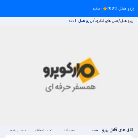
رزرو هتل rasti
0 ستاره
/
/
رزرو هتل
هتل های لنگرود
رزرو هتل rasti
اتاق های قابل رزرو
همه
صبحانه
تخت اضافه
ناهار و شام