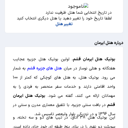
در تاریخ انتخابی شما هتل ظرفیت ندارد
لطفا تاریخ خود را تغییر دهید یا هتل دیگری انتخاب کنید
تغییر هتل
درباره هتل ایرمان
بوتیک هتل ایرمان قشم
، اولین بوتیک هتل جزیره عجایب
هفتگانه و هتلی نوساز در میان
هتل های جزیره قشم
به شمار
می رود. بوتیک هتل، به هتل های کوچکی که کمتر از 100
واحد اقامتی دارند و خدمات سفر منحصر به فردی را به
مهمانان ارائه می کنند، گفته می شود.
بوتیک هتل ایرمان
قشم
در بافت سنتی جزیره، با تلفیق معماری مدرن و سنتی در
سال 1396 و در نزدیکی بلوار ولیعصر تاسیس شد.
این بوتیک هتل 38 اتاق، در تیپ های دو و سه تخته، و
سویئت دو نفره، را در بنای پنج طبقه ای خود جای داده است.