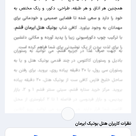
همچنین هر اتاق و هر طبقه، طراحی، دکور، و رنگ مختص به
خود را دارد و سعی شده تا فضایی صمیمی و خودمانی برای
مهمانان به وجود بیاورد. کافی شاپ
بوتیک هتل ایرمان قشم
،
با ترکیب چوب دکوراسیونی زیبا را پدید آورده و مکانی دلنشین
را برای لذت بردن از یک نوشیدنی برای شما فراهم کرده است.
به جهت صرف غذا در جزیره قشم، می توانید به رستوران
بادیل و رستوران کاکتوس در چند قدمی بوتیک هتل و یا به
رستوران سی رول، با 20 دقیقه پیاده روی، بروید. برای رفتن به
ساحل خلیج فارس کافی ست از بوتیک هتل، 20 دقیقه پیاده
بروید. مرکز خرید ستاره قشم، سیتی سنتر قشم 1 و 2، بازار
پردیس، و بازار فردوسی در فاصله 1 تا 2 کیلومتری از محل
اقامت شما قرار دارند. در مارکو پرو می توانید رزرو آنلاین
بوتیک هتل ایرمان قشم
را در بسیاری از فصول سال با تخفیف
نظرات کاربران هتل بوتیک ایرمان
انجام دهید و اقامت راحتی را در جزیره قشم تجربه کنید.