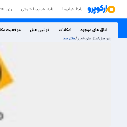
بلیط هواپیما
بلیط هواپیما خارجی
رزرو هت
اتاق های موجود
امکانات
قوانین هتل
موقعیت مکا
/
/
رزرو هتل
هتل های شیراز
هتل هما