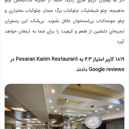
اگر به پسران کریم سری زدید، حتماً از تجربه لذت‌بخش چلو
ماهیچه، چلو شیشلیک، چلوکباب برگ ممتاز، چلوکباب بختیاری و
چلو جوجه‌کباب بی‌استخوان غافل نشوید. بی‌شک، این رستوران
تجربه‌ای دلنشین از طعم و کیفیت را برای شما به ارمغان خواهد
آورد.
۱۸۱۹ کاربر امتیاز ۴.۳ به Pesaran Karim Restaurant در
Google reviews دادند.