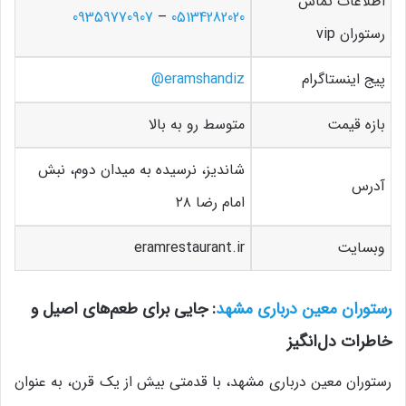
اطلاعات تماس
09359770907
–
05134282020
رستوران vip
پیج اینستاگرام
eramshandiz
@
بازه قیمت
متوسط رو به بالا
شاندیز، نرسیده به میدان دوم، نبش
آدرس
امام رضا ۲۸
وبسایت
eramrestaurant.ir
رستوران معین درباری مشهد
: جایی برای طعم‌های اصیل و
خاطرات دل‌انگیز
رستوران معین درباری مشهد، با قدمتی بیش از یک قرن، به عنوان