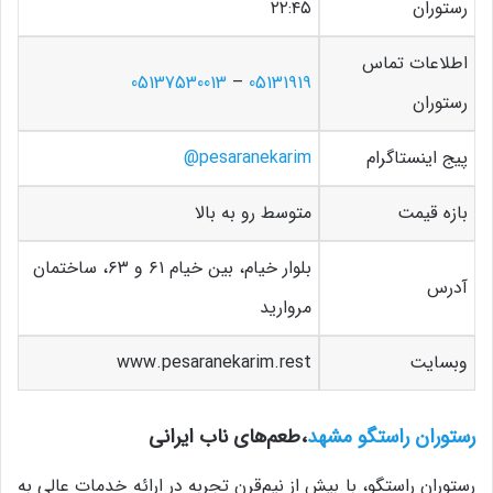
رستوران
۲۲:۴۵
اطلاعات تماس
05137530013
–
05131919
رستوران
پیج اینستاگرام
pesaranekarim
@
بازه قیمت
متوسط رو به بالا
بلوار خیام، بین خیام ۶۱ و ۶۳، ساختمان
آدرس
مروارید
وبسایت
www.pesaranekarim.rest
رستوران راستگو مشهد
،طعم‌های ناب ایرانی
رستوران راستگو، با بیش از نیم‌قرن تجربه در ارائه خدمات عالی به