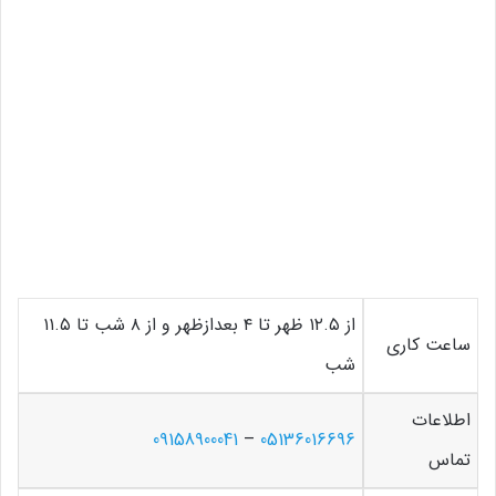
از ۱۲.۵ ظهر تا ۴ بعدازظهر و از ۸ شب تا ۱۱.۵
ساعت کاری
شب
اطلاعات
09158900041
–
05136016696
تماس