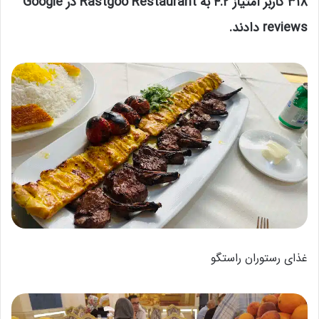
۳۱۸ کاربر امتیاز ۴.۲ به Rastgoo Restaurant در Google
reviews دادند.
غذای رستوران راستگو