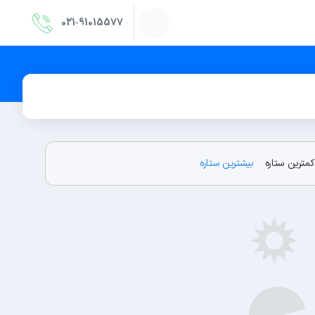
021‑91015577
کمترین ستاره
بیشترین ستاره