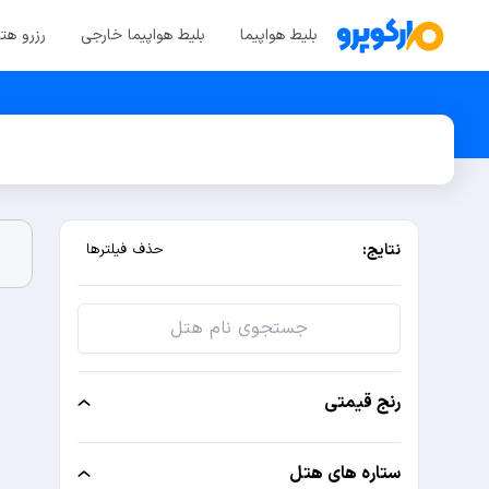
بلیط هواپیما
بلیط هواپیما خارجی
رزرو هت
نتایج:
حذف فیلترها
رنج قیمتی
ستاره های هتل