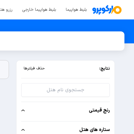
بلیط هواپیما
بلیط هواپیما خارجی
رزرو هت
نتایج:
حذف فیلترها
رنج قیمتی
ستاره های هتل