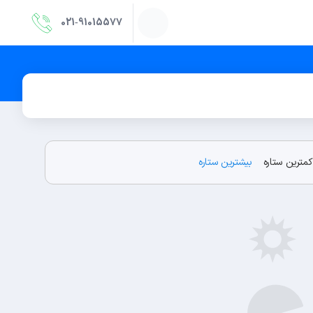
021‑91015577
کمترین ستاره
بیشترین ستاره