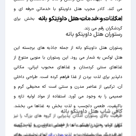
می کند. کادر مجرب هتل داوینکو با خدماتی حرفه ای و
امکانات و خدمات هتل داوینکو بانه
رفتاری دوستانه، تجربه ای ماندگار و لذت بخش برای
گردشگران رقم می زند.
رستوران هتل داوینکو بانه
رستوران هتل داوینکو بانه از جمله جاذبه های برجسته این
هتل لوکس به شمار می رود. این رستوران با منویی متنوع از
غذاهای سنتی کردستان و غذاهای محبوب ایرانی، مکانی
دلپذیر برای لذت بردن از غذا فراهم کرده است. طراحی داخلی
آن، ترکیبی از عناصر مدرن و سنتی است که محیطی گرم و
صمیمی را به وجود می آورد. استفاده از مواد اولیه تازه و
باکیفیت، طعمی دلچسب و لذت بخش به غذاها می بخشد.
کافی شاپ هتل داوینکو بانه
ظرفیت بالای رستوران امکان پذیرایی از گروه های بزرگ را نیز
کافی شاپ هتل داوینکو بانه با فضایی دلنشین و آرام، گزینه
مهیا کرده و برخی قسمت ها از چشم اندازی زیبا به طبیعت
ای ایده آل برای استراحت و لذت بردن از انواع نوشیدنی های
اطراف بهره مند هستند. برای
رزرو هتل بانه
به وب سایت مارکو