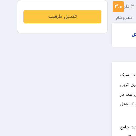
3.0
3 نظر
تکمیل ظرفیت
ناهار و شام
تل
 دو سبک
رن ترین
 سد، در
ن یک هتل
جد جامع