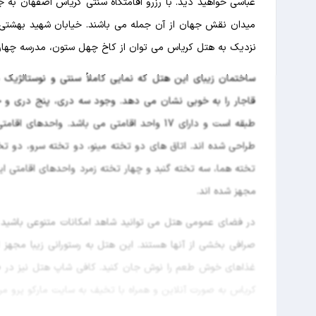
عباسی خواهید دید. با رزرو اقامتگاه سنتی کریاس اصفهان به 
میدان نقش جهان از آن جمله می باشند. خیابان شهید بهشتی نژ
نزدیک به هتل کریاس می توان از کاخ چهل ستون، مدرسه چهار ب
ساختمان زیبای این هتل که نمایی کاملاً سنتی و نوستالژیک 
قاجار را به خوبی نشان می دهد. وجود سه دری، پنج دری و 
طبقه است و دارای 17 واحد اقامتی می باشد. 
طراحی شده اند. اتاق های دو تخته مینو، دو تخته سرو، دو ت
تخته هما، سه تخته گنبد و چهار تخته زمرد واحدهای اقامتی ا
مجهز شده اند.
در فضای عمومی هتل می توانید شاهد امکانات متنوعی باشید
غذاهای خوش طعم را نوش جان کنید. کافی شاپ هتل نیز در ف
کریاس به صورت آنلاین و همراه با تخیف به سایت مارکو پرو مرا