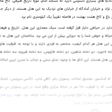
جاذبه های بسیاری دسترسی دارید که مسجد امام، موزه تاریخ طبیعی، کاخ عال
اد و خیابان آمادگاه از خیابان های نزدیک به این هتل هستند. از دیگر جا
اغ و کاخ هشت بهشت در فاصله تقریباً یک کیلومتری نام برد.
دارد در حیاطی دلباز قرار گرفته است. سبک معماری این هتل، تاریخ و فرهن
حیاط و حوض شما را به دورانی پیش از این می برد. ساختمان این هتل به 
واحدهای اقامتی این هتل هر کدام کیفیت منحصر به فردی دارند و با توجه به ظرفیت ه
خته لاجورد، دو تخته شاهین، دو تخته طاووس، سه تخته فیروزه، سه تخته ه
ین هتل هستند. این اتاق ها با وجود نمای سنتی و جذاب با مدرن ترین امکان
 که آسانسور، صندوق امانات، رستوران بام، کافی شاپ، تاکسی سرویس، خشک
صرافی بخشی از آنها هستند. این هتل به رستورانی زیبا مجهز است که با ظرفیت 100 نفر در حیاط مرکزی واقع شده. در این رستور
ضایی چشم نواز با انواع نوشیدنی در خدمت شما خواهد بود. جهت
رزرو هتل
جعه نمایید. سفرتان بخیر!