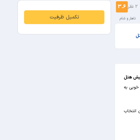
3.6
2 نظر
تکمیل ظرفیت
ناهار و شام
تل
یش هتل
ی های خوبی به
 انتخاب