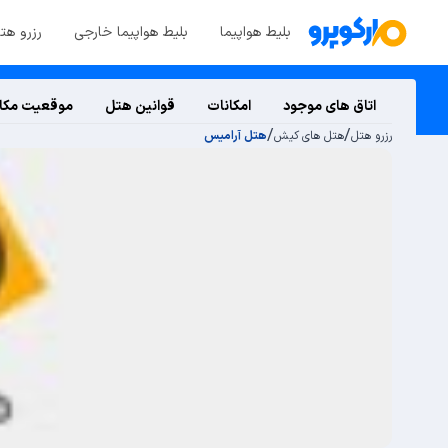
بلیط هواپیما
بلیط هواپیما خارجی
رزرو هت
اتاق های موجود
امکانات
قوانین هتل
موقعیت مکا
/
/
رزرو هتل
هتل های کیش
هتل آرامیس