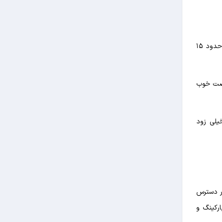
اگر اهل ساحل گردی و آرامش دریا هستید بهتر است بدانید فاصله هتل آرامیس تا ساحل خلیج فارس حدود ۱٫۱ تا ۱٫۵ کیلومتر است یعنی حدود ۱۵
 و از این جهت یک فرصت خوب
نید خیلی زود
ر دسترس
ی، پارکینگ‌ و