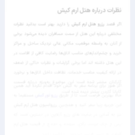
نظرات درباره هتل ارم کیش
اگر قصد
رزرو هتل ارم کیش
را دارید بهتر است بدانید نظرات
مختلفی درباره این هتل از سمت مسافران دیده می‌شود برخی
از آنان به واسطه موقعیت مکانی عالی نزدیک ساحل و مراکز
خرید و چشم‌اندازهای مناسب اتاق‌ها رضایت کافی از اقامت در
این هتل داشته اند اما برخی گزارشات و نظرات حاکی از ضعف
در ارائه کیفیت مناسب خدمات، نظافت داخل اتاق‌ها و برخورد
کارکنان منتشر شده است؛ این موضوع به‌ویژه درباره قسمت
اگر هنوز برای برنامه سفر به کیش خود اقدام نکرده اید همین
کابانا گاردن بیشتر دیده شده است.
حالا بهترین فرصت است تا از طریق
رزرو تور کیش
مستقیما به
این جزیره زیبا سفر کنید و همچنین
رزرواسیون هتل ارم کیش
نیز به آسانی در سایت های رزرو آنلاین در دسترس است که
پس از چک لیست بالای صفحه و اطلاع از
قیمت هتل ارم
کیش
، به راحتی فرایند خریدتان را تکمیل کنید.