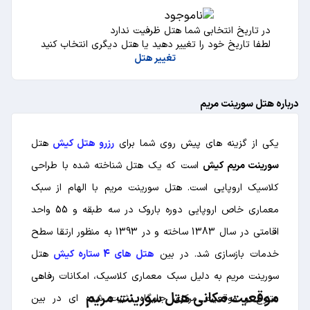
در تاریخ انتخابی شما هتل ظرفیت ندارد
لطفا تاریخ خود را تغییر دهید یا هتل دیگری انتخاب کنید
تغییر هتل
درباره هتل سورینت مریم
یکی از گزینه های پیش روی شما برای
رزرو هتل کیش
هتل
سورینت مریم کیش
است که یک هتل شناخته شده با طراحی
کلاسیک اروپایی است. هتل سورینت مریم با الهام از سبک
معماری خاص اروپایی دوره باروک در سه طبقه و 55 واحد
اقامتی در سال 1383 ساخته و در 1393 به منظور ارتقا سطح
خدمات بازسازی شد. در بین
هتل های 4 ستاره کیش
هتل
سورینت مریم به دلیل سبک معماری کلاسیک، امکانات رفاهی
موقعیت مکانی هتل سورینت مریم
متنوع و موقعیت مرکزی جایگاه تثبیت شده ای در بین