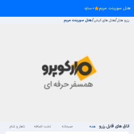
هتل سورینت مریم
0 ستاره
/
/
رزرو هتل
هتل های کیش
هتل سورینت مریم
اتاق های قابل رزرو
همه
صبحانه
تخت اضافه
ناهار و شام