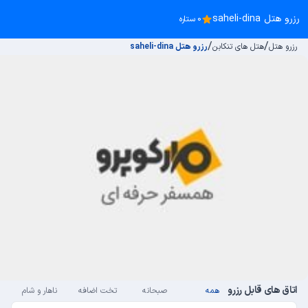
رزرو هتل saheli-dina
0 ستاره
/
/
رزرو هتل
هتل های تنکابن
رزرو هتل saheli-dina
اتاق های قابل رزرو
همه
صبحانه
تخت اضافه
ناهار و شام