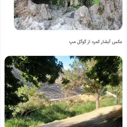
عکس آبشار کمرد از گوگل مپ